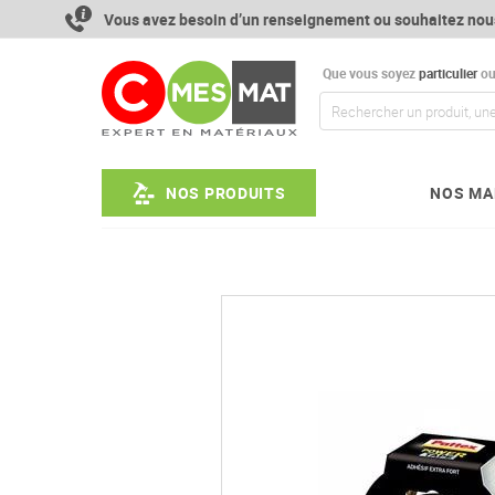
Aller
Vous avez besoin d’un renseignement ou souhaitez nou
au
contenu
Que vous soyez
particulier
o
NOS PRODUITS
NOS MA
Passer
à
la
fin
de
la
galerie
d’images