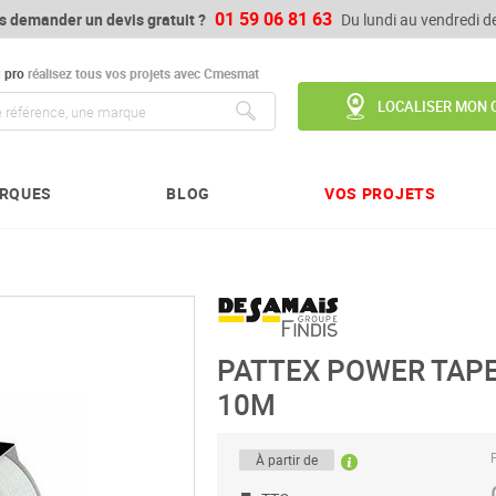
01 59 06 81 63
s demander un devis gratuit ?
Du lundi au vendredi 
u
pro
réalisez tous vos projets avec Cmesmat
LOCALISER MON 
Chercher
RQUES
BLOG
VOS PROJETS
PATTEX POWER TAPE
10M
P
À partir de
-