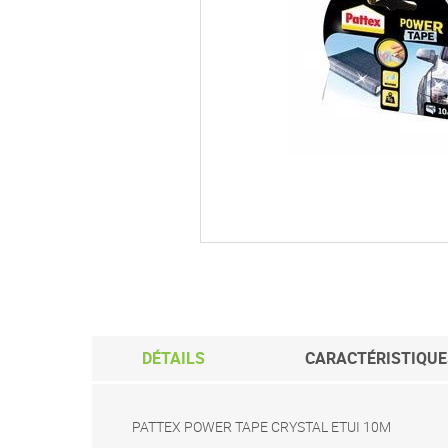
Passer
au
début
de
la
Galerie
d’images
DÉTAILS
CARACTÉRISTIQUE
PATTEX POWER TAPE CRYSTAL ETUI 10M