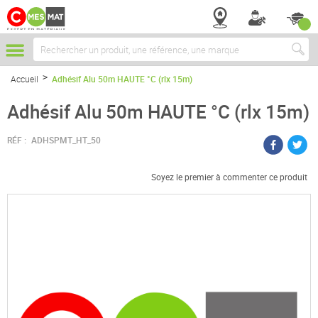
Chercher
Accueil
Adhésif Alu 50m HAUTE °C (rlx 15m)
Adhésif Alu 50m HAUTE °C (rlx 15m)
RÉF :
ADHSPMT_HT_50
Soyez le premier à commenter ce produit
Passer
à
la
fin
de
la
galerie
d’images