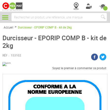
Chercher
Accueil
Durcisseur - EPORIP COMP B - kit de 2kg
Durcisseur - EPORIP COMP B - kit de
2kg
RÉF :
153102
Soyez le premier à commenter ce produit
Passer
à
la
fin
de
la
galerie
d’images