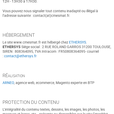
12H - 13H30 à 17H30.
Vous pouvez nous signaler tout contenu inadapté ou illégal à
l’adresse suivante : contact(at)cmesmat.fr.
HÉBERGEMENT
Le site www.cmesmat.fr est hébergé chez
ETHERSYS
.
ETHERSYS
Siège social : 2 RUE ROLAND GARROS 31200 TOULOUSE,
SIREN : 808364095, TVA Intracom : FR50808364095- courriel
:
contact@ethersys.fr
RÉ
ALISATION
ARNEO
, agence web, ecommerce, Magento experte en BTP
PROTECTION DU CONTENU
L’intégralité du contenu textes, dessins, les images, les photos, les
marques et logos, etc… présents ou disponibles sur le site CmesMat