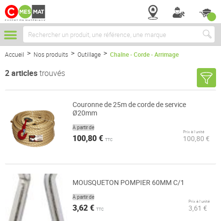
Chercher
Accueil
Nos produits
Outillage
Chaîne - Corde - Arrimage
2
articles
trouvés
Couronne de 25m de corde de service
Ø20mm
À partir de
Prix à l’unité
100,80 €
100,80 €
TTC
MOUSQUETON POMPIER 60MM C/1
À partir de
Prix à l’unité
3,62 €
3,61 €
TTC