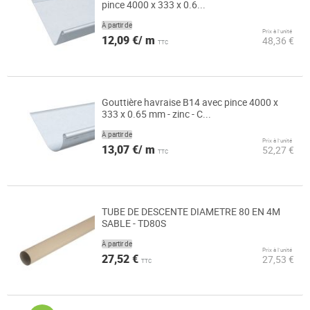
pince 4000 x 333 x 0.6...
À partir de
Prix à l’unité
12,09 €/ m
48,36 €
TTC
Gouttière havraise B14 avec pince 4000 x
333 x 0.65 mm - zinc - C...
À partir de
Prix à l’unité
13,07 €/ m
52,27 €
TTC
TUBE DE DESCENTE DIAMETRE 80 EN 4M
SABLE - TD80S
À partir de
Prix à l’unité
27,52 €
27,53 €
TTC
Page