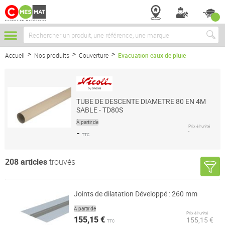
Chercher
Accueil
Nos produits
Couverture
Evacuation eaux de pluie
TUBE DE DESCENTE DIAMETRE 80 EN 4M
SABLE - TD80S
À partir de
Prix à l’unité
-
-
TTC
208
articles
trouvés
Joints de dilatation Développé : 260 mm
À partir de
Prix à l’unité
155,15 €
155,15 €
TTC