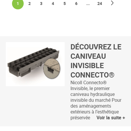
Page
Suivan
You're currently reading page
Page
Page
Page
Page
Page
Page
1
2
3
4
5
6
...
24
DÉCOUVREZ LE
CANIVEAU
INVISIBLE
CONNECTO®
Nicoll Connecto®
Invisible, le premier
caniveau hydraulique
invisible du marché Pour
des aménagements
extérieurs à l’esthétique
préservée
Voir la suite +