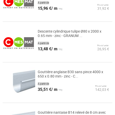
À partir de
Prix à l’unité
15,96 €/ m
31,92 €
TTC
Descente cylindrique tulipe Ø80 x 2000 x
0.65 mm - zinc - GRANUM ...
À partir de
Prix à l’unité
13,48 €/ m
26,95 €
TTC
Gouttière anglaise B30 sans pince 4000 x
650 x 0.80 mm - zinc - C...
À partir de
Prix à l’unité
35,51 €/ m
142,03 €
TTC
Gouttière nantaise B14 relevé de 8 cm avec