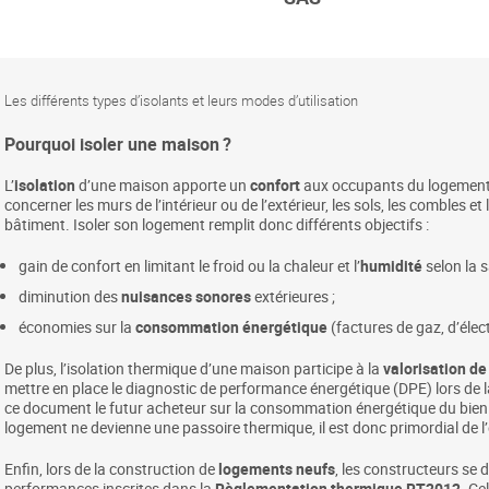
Les différents types d’isolants et leurs modes d’utilisation
Pourquoi isoler une maison ?
L’
isolation
d’une maison apporte un
confort
aux occupants du logement.
concerner les murs de l’intérieur ou de l’extérieur, les sols, les combles 
bâtiment. Isoler son logement remplit donc différents objectifs :
gain de confort en limitant le froid ou la chaleur et l’
humidité
selon la s
diminution des
nuisances sonores
extérieures ;
économies sur la
consommation énergétique
(factures de gaz, d’élect
De plus, l’isolation thermique d’une maison participe à la
valorisation de
mettre en place le diagnostic de performance énergétique (DPE) lors de l
ce document le futur acheteur sur la consommation énergétique du bien qu’
logement ne devienne une passoire thermique, il est donc primordial de l
Enfin, lors de la construction de
logements neufs
, les constructeurs se 
performances inscrites dans la
Règlementation thermique RT2012
. Ce