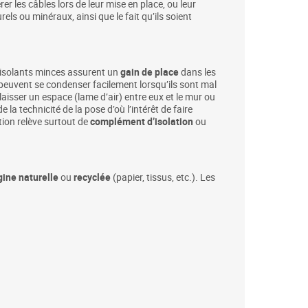
er les câbles lors de leur mise en place, ou leur
els ou minéraux, ainsi que le fait qu’ils soient
 isolants minces assurent un
gain de place
dans les
et peuvent se condenser facilement lorsqu’ils sont mal
 laisser un espace (lame d’air) entre eux et le mur ou
la technicité de la pose d’où l’intérêt de faire
ation relève surtout de
complément d’isolation
ou
gine naturelle
ou
recyclée
(papier, tissus, etc.). Les