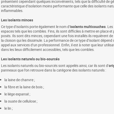
présentent cependant quelques inconvénients, tels que la difficulté de gér
caractéristique d’isolation moins performante que celle des isolants natur
inflammables.
Les isolants minces
Ce type d’isolants porte également le nom d’
isolants multicouches
. Les
espaces tels que les combles. Fins, ils sont difficiles à mettre en place 
posés. Ils sont dits minces, cependant une fois installés ils requièrent de
la cloison qui les dissimule. La performance de ce type d’isolant dépend de 
appel aux services d’un professionnel. Enfin, il est à noter que leur utilis
dans les lieux difficilement accessibles, tels que les combles.
Les isolants naturels ou bio-sourcés
Les isolants naturels ou bio-sourcés sont appelés ainsi, car ils sont d’
ori
panneaux que l’on retrouve dans la catégorie des isolants naturels :
la laine de chanvre ;
la fibre et la laine de bois ;
le liège expansé ;
la ouate de cellulose ;
le lin ;