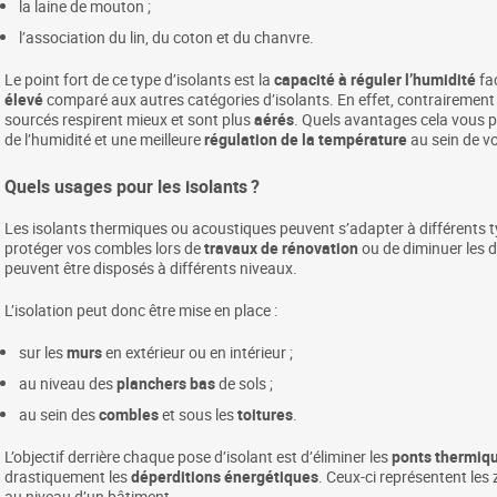
la laine de mouton ;
l’association du lin, du coton et du chanvre.
Le point fort de ce type d’isolants est la
capacité à réguler l’humidité
fa
élevé
comparé aux autres catégories d’isolants. En effet, contrairement 
sourcés respirent mieux et sont plus
aérés
. Quels avantages cela vous pr
de l’humidité et une meilleure
régulation de la température
au sein de v
Quels usages pour les isolants ?
Les isolants thermiques ou acoustiques peuvent s’adapter à différents 
protéger vos combles lors de
travaux de rénovation
ou de diminuer les d
peuvent être disposés à différents niveaux.
L’isolation peut donc être mise en place :
sur les
murs
en extérieur ou en intérieur ;
au niveau des
planchers bas
de sols ;
au sein des
combles
et sous les
toitures
.
L’objectif derrière chaque pose d’isolant est d’éliminer les
ponts thermiq
drastiquement les
déperditions énergétiques
. Ceux-ci représentent le
au niveau d’un bâtiment.