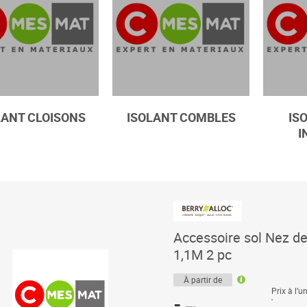
LANT CLOISONS
ISOLANT COMBLES
IS
I
Accessoire sol Nez d
1,1M 2 pc
À partir de
Prix à l’un
-
-