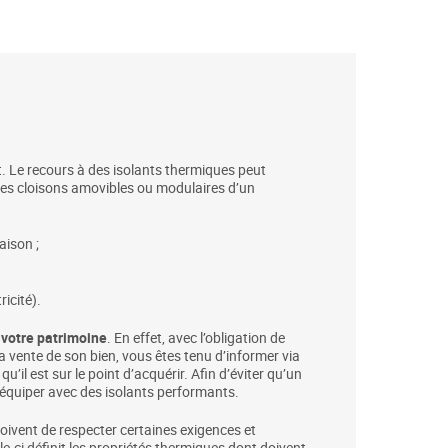
 Le recours à des isolants thermiques peut
et les cloisons amovibles ou modulaires d’un
aison ;
ricité).
 votre patrimoine
. En effet, avec l’obligation de
a vente de son bien, vous êtes tenu d’informer via
il est sur le point d’acquérir. Afin d’éviter qu’un
’équiper avec des isolants performants.
doivent de respecter certaines exigences et
lle-ci définit les propriétés thermiques dont doivent