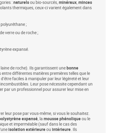
gories :
naturels
ou bio-sourcés,
minéraux
,
minces
isolants thermiques, ceux-ci varient également dans
e polyuréthane ;
e de verre ou de roche ;
ystyrène expansé.
 laine de roche). Ils garantissent une
bonne
entre différentes matières premières telles que le
d’être faciles à manipuler par leur légèreté et leur
 incombustibles. Leur pose nécessite cependant un
gner par un professionnel pour assurer leur mise en
rer leur pose par vous-même, si vous le souhaitez.
polystyrène expansé
, la
mousse phénolique
ou le
mique et imperméable (sauf dans le cas des
d’une
isolation extérieure
ou
intérieure
. Ils