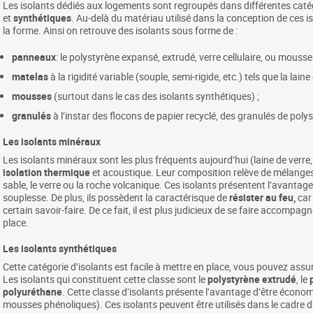
Les isolants dédiés aux logements sont regroupés dans différentes caté
et
synthétiques
. Au-delà du matériau utilisé dans la conception de ces 
la forme. Ainsi on retrouve des isolants sous forme de :
panneaux
: le polystyrène expansé, extrudé, verre cellulaire, ou mouss
matelas
à la rigidité variable (souple, semi-rigide, etc.) tels que la lain
mousses
(surtout dans le cas des isolants synthétiques) ;
granulés
à l’instar des flocons de papier recyclé, des granulés de pol
Les isolants minéraux
Les isolants minéraux sont les plus fréquents aujourd’hui (laine de verre,
isolation thermique
et acoustique. Leur composition relève de mélanges 
sable, le verre ou la roche volcanique. Ces isolants présentent l’avantage 
souplesse. De plus, ils possèdent la caractérisque de
résister au feu,
car
certain savoir-faire. De ce fait, il est plus judicieux de se faire accompa
place.
Les isolants synthétiques
Cette catégorie d’isolants est facile à mettre en place, vous pouvez assu
Les isolants qui constituent cette classe sont le
polystyrène extrudé
, le
polyuréthane
. Cette classe d’isolants présente l’avantage d’être écono
mousses phénoliques). Ces isolants peuvent être utilisés dans le cadre 