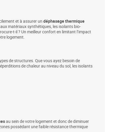
cilement et à assurer un
déphasage thermique
aux matériaux synthétiques, les isolants bio-
ocure-t-il ? Un meilleur confort en limitant l’impact
otre logement.
types de structures. Que vous ayez besoin de
éperditions de chaleur au niveau du sol, les isolants
ues
au sein de votre logement et donc de diminuer
s zones possédant une faible résistance thermique