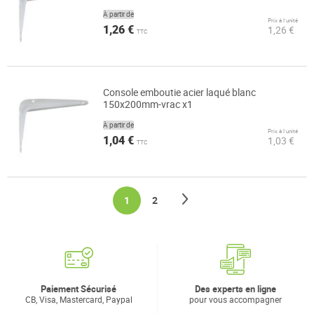
À partir de
Prix à l’unité
1,26 €
1,26 €
TTC
Console emboutie acier laqué blanc
150x200mm-vrac x1
À partir de
Prix à l’unité
1,04 €
1,03 €
TTC
Page
Page
Suivant
You're currently reading page
Page
1
2
Paiement Sécurisé
Des experts en ligne
CB, Visa, Mastercard, Paypal
pour vous accompagner