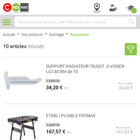
Chercher
Accueil
Nos produits
Outillage
Rangement
10
articles
trouvés
SUPPORT RADIATEUR TRADIT. A VISSER
LG140 Bte de 10
À partir de
Prix à l’unité
34,20 €
34,20 €
TTC
ETABLI PLIABLE FATMAX
À partir de
Prix à l’unité
167,57 €
167,57 €
TTC