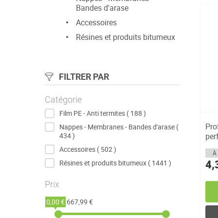
Bandes d'arase
Accessoires
Résines et produits bitumeux
FILTRER PAR
Catégorie
articles
Film PE - Anti termites
188
Prof
Nappes - Membranes - Bandes d'arase
articles
434
per
vent
articles
Accessoires
502
À 
4,
articles
Résines et produits bitumeux
1441
Prix
0,00 €
667,99 €