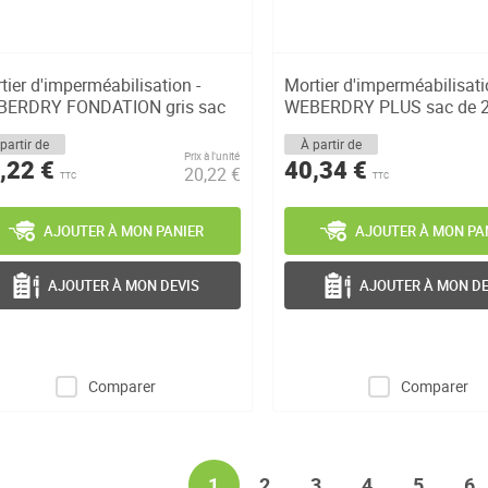
tier d'imperméabilisation -
Mortier d'imperméabilisati
ERDRY FONDATION gris sac
WEBERDRY PLUS sac de 
25k...
partir de
À partir de
Prix à l’unité
,22 €
40,34 €
20,22 €
TTC
TTC
AJOUTER À MON PANIER
AJOUTER À MON PA
AJOUTER À MON DEVIS
AJOUTER À MON DE
Comparer
Comparer
Page
You're currently reading page
Page
Page
Page
Page
Pa
1
2
3
4
5
6