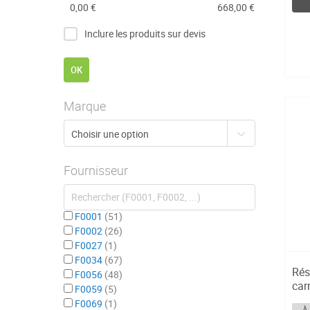
0,00 €
668,00 €
Inclure les produits sur devis
OK
Marque
Fournisseur
F0001
51
F0002
26
F0027
1
F0034
67
Rés
F0056
48
car
F0059
5
C...
F0069
1
À 