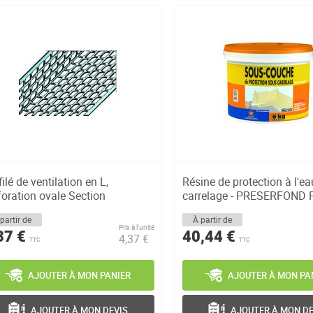
ilé de ventilation en L,
Résine de protection à l'e
foration ovale Section
carrelage - PRESERFOND 
ilatio...
C...
partir de
À partir de
Prix à l’unité
37 €
40,44 €
4,37 €
TTC
TTC
AJOUTER À MON PANIER
AJOUTER À MON PA
AJOUTER À MON DEVIS
AJOUTER À MON DE