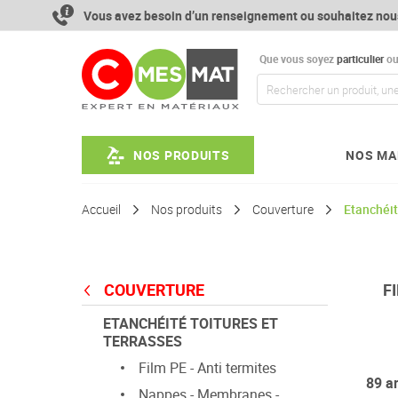
Aller
Vous avez besoin d’un renseignement ou souhaitez nou
au
contenu
Que vous soyez
particulier
o
NOS PRODUITS
NOS MA
Accueil
Nos produits
Couverture
Etanchéit
COUVERTURE
F
ETANCHÉITÉ TOITURES ET
TERRASSES
Film PE - Anti termites
89
ar
Nappes - Membranes -