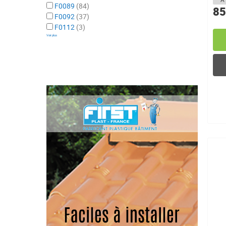
F0089
84
85
F0092
37
F0112
3
Voir plus