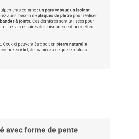
es équipements comme
: un
pare vapeur
, un isolant
rez aussi besoin de
plaques de plâtre
pour réaliser
bandes à joints.
Ces dernières sont utilisées pour
iture. Les accessoires de cloisonnement permettent
t. Ceux-ci peuvent être soit en
pierre naturelle
 encore en
abri
, de manière à ce que le rouleau
ité avec forme de pente