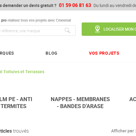
01 59 06 81 63
s demander un devis gratuit ?
Du lundi au vendredi 
u
pro
réalisez tous vos projets avec Cmesmat
LOCALISER MON 
Chercher
RQUES
BLOG
VOS PROJETS
é Toitures et Terrasses
ILM PE - ANTI
NAPPES - MEMBRANES
AC
TERMITES
- BANDES D'ARASE
ticles
trouvés
Afficher par :