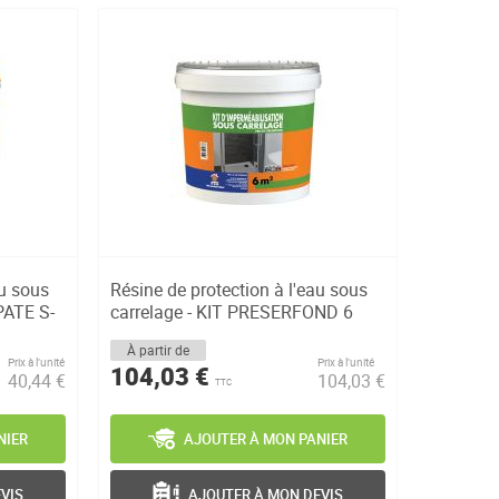
au sous
Résine de protection à l'eau sous
PATE S-
carrelage - KIT PRESERFOND 6
M2...
À partir de
Prix à l’unité
Prix à l’unité
104,03 €
40,44 €
104,03 €
TTC
NIER
AJOUTER À MON PANIER
VIS
AJOUTER À MON DEVIS