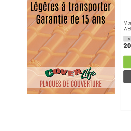
Mor
WEB
de 
À 
20