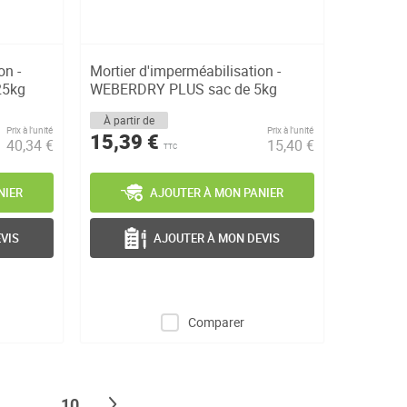
on -
Mortier d'imperméabilisation -
25kg
WEBERDRY PLUS sac de 5kg
À partir de
Prix à l’unité
Prix à l’unité
15,39 €
40,34 €
15,40 €
TTC
NIER
AJOUTER À MON PANIER
VIS
AJOUTER À MON DEVIS
Comparer
ge
Page
Page
Suivant
...
10