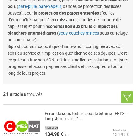
bois
(
pare-pluie
,
pare-vapeur
, bandes de protection des lisses
basses), pour la
protection des parois enterrées
(feuilles
d’étanchéité, nappes à excroissances, bandes de coupure de
capillarité) et pour l
’insonorisation aux bruits d’impact des
planchers intermédiaires
(
sous-couches minces
sous carrelage
ou sous chape).
Siplast poursuit sa politique d’innovation, conjuguée avec son
sens du service et l’implication quotidienne de ses équipes. C’est
ce qui constitue son ADN : offrir les meilleures solutions, toujours
progresser et accompagner ses clients et prescripteurs tout au
long de leurs projets.
21
articles
trouvés
Écran de sous toiture souple bitumé - FEL'X -
long. 40m x larg. 1...
À partir de
Prix à l’unité
134,98 €
134,99 €
TTC