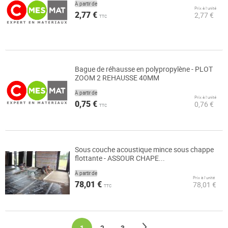
À partir de
Prix à l’unité
2,77 €
2,77 €
TTC
Bague de réhausse en polypropylène - PLOT
ZOOM 2 REHAUSSE 40MM
À partir de
Prix à l’unité
0,75 €
0,76 €
TTC
Sous couche acoustique mince sous chappe
flottante - ASSOUR CHAPE...
À partir de
Prix à l’unité
78,01 €
78,01 €
TTC
Page
Page
Suivant
You're currently reading page
Page
Page
1
2
3