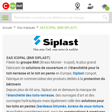
Chercher
Accueil
Nos marques
SAS ICOPAL (BMI SIPLAST)
SAS ICOPAL (BMI SIPLAST)
Filiale du
groupe BMI
(Braas Monier - Icopal), le plus grand
fabricant de
solutions de couverture
et d'
étanchéité pour le
toit-terrasse et le toit en pente
en Europe,
Siplast
conçoit,
fabrique et commercialise des produits dédiés à la
protection du
bâtiment
.
Depuis plus de 60 ans, Siplast est et demeure la marque de
l’
étanchéité des toits-terrasse
, des ouvrages d’art et des
ouvrages hydrauliques mais également celle des
solutions pour
les toits en pentes
(
bardeaux bitumés
,
écrans de sous-toiture
,
étanchéité complémentaire), pour les
constructions à ossatures