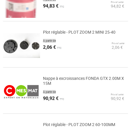
Prix à l’unité
94,83 €
94,82 €
TTC
Plot réglable - PLOT ZOOM 2 MINI 25-40
À partir de
Prix à l’unité
2,06 €
2,06 €
TTC
Nappe à excroissances FONDA GTX 2.00M X
15M
À partir de
Prix à l’unité
90,92 €
90,92 €
TTC
Plot réglable - PLOT ZOOM 2 60-100MM