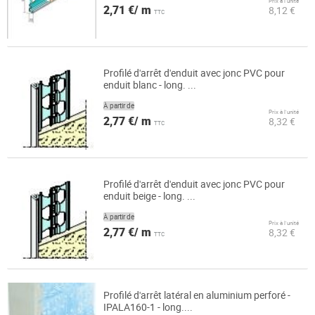
Prix à l’unité
2,71 €/ m
8,12 €
TTC
Profilé d'arrêt d'enduit avec jonc PVC pour
enduit blanc - long. ...
À partir de
Prix à l’unité
2,77 €/ m
8,32 €
TTC
Profilé d'arrêt d'enduit avec jonc PVC pour
enduit beige - long. ...
À partir de
Prix à l’unité
2,77 €/ m
8,32 €
TTC
Profilé d'arrêt latéral en aluminium perforé -
IPALA160-1 - long....