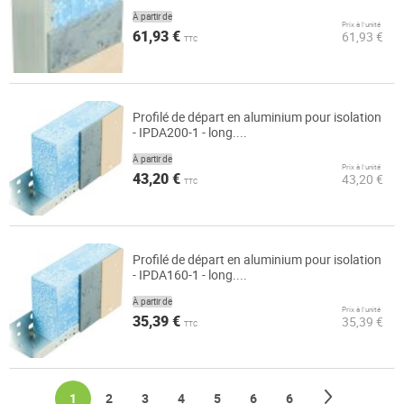
À partir de
Prix à l’unité
61,93 €
61,93 €
TTC
Profilé de départ en aluminium pour isolation
- IPDA200-1 - long....
À partir de
Prix à l’unité
43,20 €
43,20 €
TTC
Profilé de départ en aluminium pour isolation
- IPDA160-1 - long....
À partir de
Prix à l’unité
35,39 €
35,39 €
TTC
Page
Page
Suivant
You're currently reading page
Page
Page
Page
Page
Page
Page
1
2
3
4
5
6
6