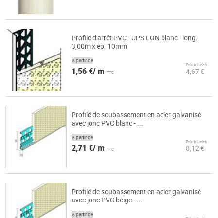
Profilé d'arrêt PVC - UPSILON blanc - long.
3,00m x ep. 10mm
À partir de
Prix à l’unité
1,56 €/ m
4,67 €
TTC
Profilé de soubassement en acier galvanisé
avec jonc PVC blanc - ...
À partir de
Prix à l’unité
2,71 €/ m
8,12 €
TTC
Profilé de soubassement en acier galvanisé
avec jonc PVC beige - ...
À partir de