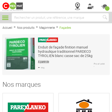
Chercher
Accueil
Nos produits
Maçonnerie
Façades
Enduit de façade finition manuel
hydraulique traditionnel PARDECO
TYROLIEN blanc casse sac de 25kg
À partir de
Prix à l’unité
-
-
TTC
Nos marques