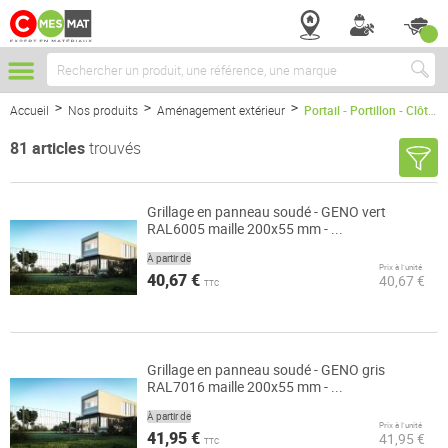
Chercher
Accueil
Nos produits
Aménagement extérieur
Portail - Portillon - Clôture
81
articles
trouvés
Grillage en panneau soudé - GENO vert
RAL6005 maille 200x55 mm - ...
À partir de
Prix à l’unité
40,67 €
40,67 €
TTC
Grillage en panneau soudé - GENO gris
RAL7016 maille 200x55 mm - ...
À partir de
Prix à l’unité
41,95 €
41,95 €
TTC