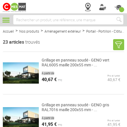
Chercher
Accueil
Nos produits
Aménagement extérieur
Portail - Portillon - Clôture
23
articles
trouvés
Grillage en panneau soudé - GENO vert
RAL6005 maille 200x55 mm - ...
À partir de
Prix à l’unité
40,67 €
40,67 €
TTC
Grillage en panneau soudé - GENO gris
RAL7016 maille 200x55 mm - ...
À partir de
Prix à l’unité
41,95 €
41,95 €
TTC