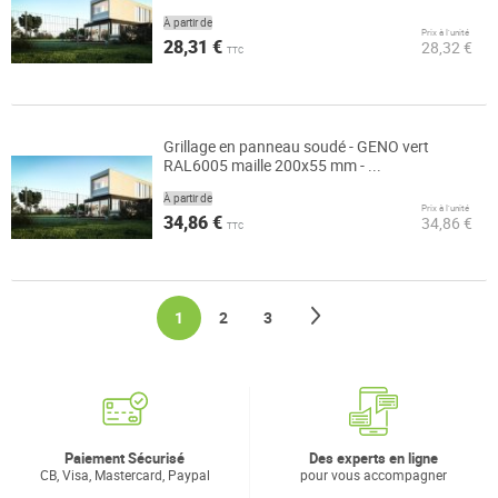
À partir de
Prix à l’unité
28,31 €
28,32 €
TTC
Grillage en panneau soudé - GENO vert
RAL6005 maille 200x55 mm - ...
À partir de
Prix à l’unité
34,86 €
34,86 €
TTC
Page
Page
Suivant
You're currently reading page
Page
Page
1
2
3
Paiement Sécurisé
Des experts en ligne
CB, Visa, Mastercard, Paypal
pour vous accompagner