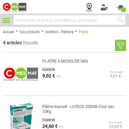
Chercher
Accueil
Nos produits
Isolation - Plâtrerie
Plâtre
4
articles
trouvés
PLATRE A MODELER 5KG
À partir de
Prix à l’unité
9,02 €
9,01 €
TTC
Plâtre manuel - LUTECE 2000® Cour sac
33kg
À partir de
Prix à l’unité
24,60 €
24,60 €
TTC