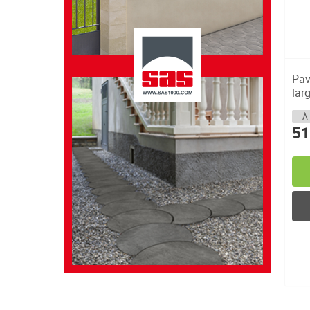
Pav
lar
À 
51