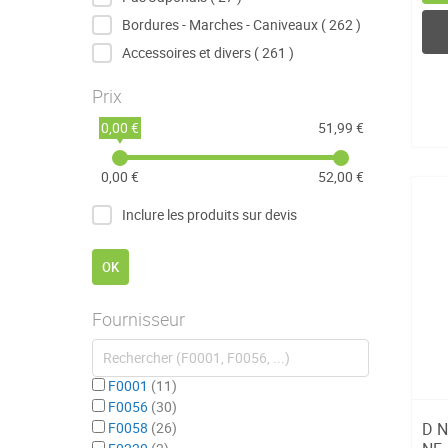
articles
Bordures - Marches - Caniveaux
262
articles
Accessoires et divers
261
Prix
0,00 €
51,99 €
0,00 €
52,00 €
Inclure les produits sur devis
OK
Fournisseur
F0001
11
F0056
30
F0058
26
D N