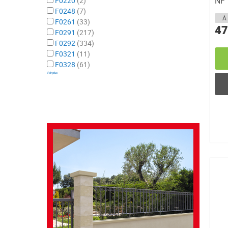
NF
F0220
2
F0248
7
À 
F0261
33
47
F0291
217
F0292
334
F0321
11
F0328
61
Voir plus