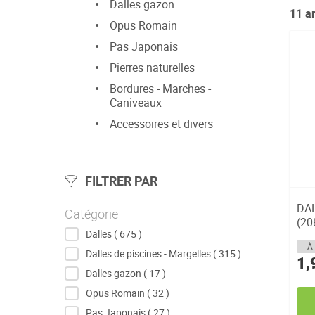
Dalles gazon
11
ar
Opus Romain
Pas Japonais
Pierres naturelles
Bordures - Marches -
Caniveaux
Accessoires et divers
FILTRER PAR
DA
Catégorie
(20
articles
Dalles
675
À 
articles
Dalles de piscines - Margelles
315
1,
articles
Dalles gazon
17
articles
Opus Romain
32
articles
Pas Japonais
27