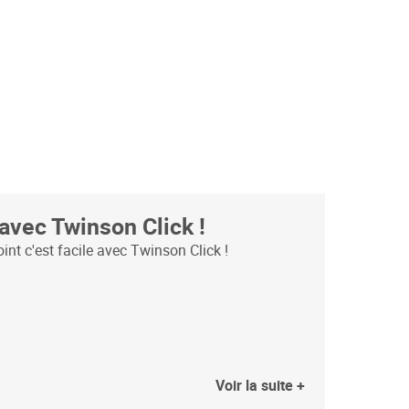
ly reading page
Page
uivant
avec Twinson Click !
int c'est facile avec Twinson Click !
Voir la suite +