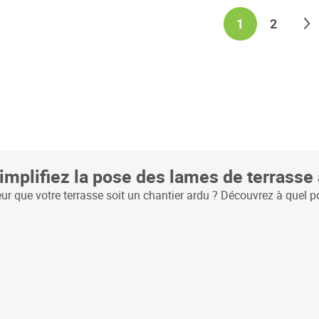
Page
You're current
Page
S
1
2
implifiez la pose des lames de terrasse 
ur que votre terrasse soit un chantier ardu ? Découvrez à quel po