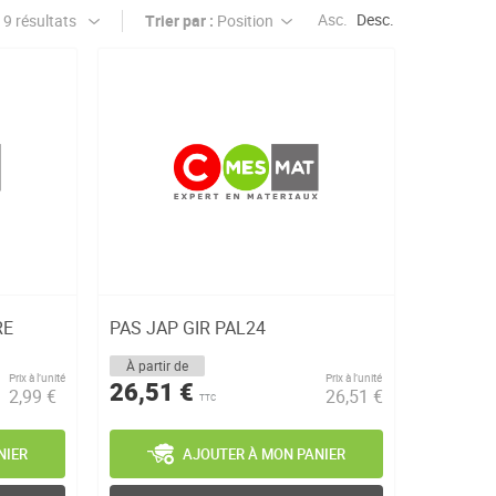
Asc.
Desc.
Trier par :
RE
PAS JAP GIR PAL24
À partir de
Prix à l’unité
Prix à l’unité
26,51 €
2,99 €
26,51 €
TTC
NIER
AJOUTER À MON PANIER