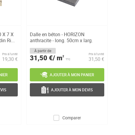
0 X 7 X
Dalle en béton - HORIZON
in Ri...
anthracite - long. 50cm x larg.
50cm x e...
À partir de
Prix à l’unité
Prix à l’unité
31,50 €/ m
2
19,30 €
31,50 €
TTC
NIER
AJOUTER À MON PANIER
VIS
AJOUTER À MON DEVIS
Comparer