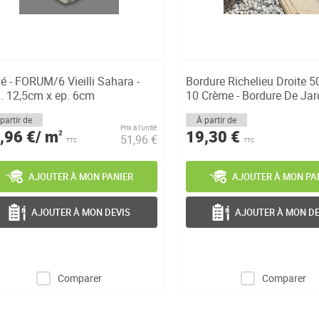
é - FORUM/6 Vieilli Sahara -
Bordure Richelieu Droite 5
g. 12,5cm x ep. 6cm
10 Crème - Bordure De Jard
partir de
À partir de
Prix à l’unité
,96 €/ m
19,30 €
2
51,96 €
TTC
TTC
AJOUTER À MON PANIER
AJOUTER À MON PA
AJOUTER À MON DEVIS
AJOUTER À MON DE
Comparer
Comparer