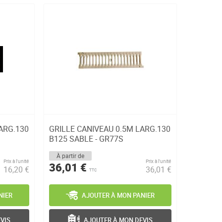
ARG.130
GRILLE CANIVEAU 0.5M LARG.130
B125 SABLE - GR77S
À partir de
Prix à l’unité
Prix à l’unité
36,01 €
16,20 €
36,01 €
TTC
NIER
AJOUTER À MON PANIER
VIS
AJOUTER À MON DEVIS