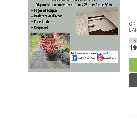
GR
LA
UG
À 
19