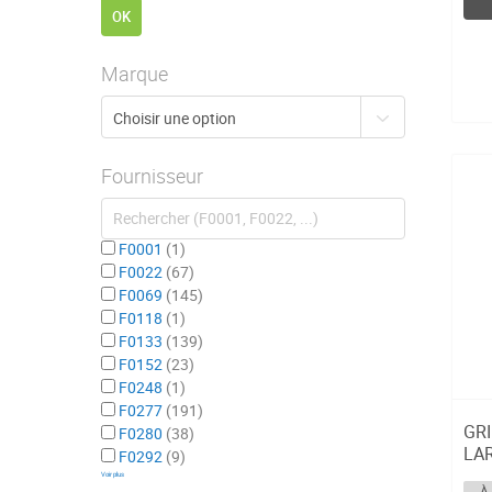
OK
Marque
Fournisseur
F0001
1
F0022
67
F0069
145
F0118
1
F0133
139
F0152
23
F0248
1
F0277
191
GRI
F0280
38
LA
F0292
9
UG
Voir plus
À 