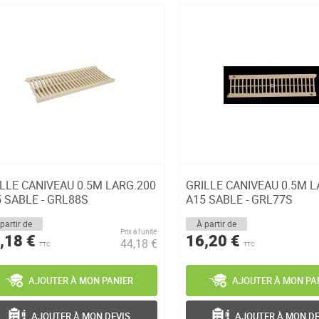
LLE CANIVEAU 0.5M LARG.200
GRILLE CANIVEAU 0.5M L
 SABLE - GRL88S
A15 SABLE - GRL77S
partir de
À partir de
Prix à l’unité
,18 €
16,20 €
44,18 €
TTC
TTC
AJOUTER À MON PANIER
AJOUTER À MON PA
AJOUTER À MON DEVIS
AJOUTER À MON DE