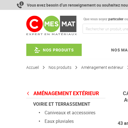
Aller
Vous avez besoin d’un renseignement ou souhaitez nou
au
contenu
Que vous soyez
particulier
o
NOS PRODUITS
NOS MA
Accueil
Nos produits
Aménagement extérieur
AMÉNAGEMENT EXTÉRIEUR
C
A
VOIRIE ET TERRASSEMENT
Caniveaux et accessoires
Eaux pluviales
43
ar