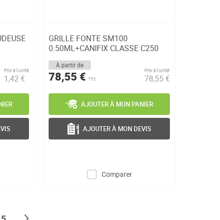
UDEUSE
GRILLE FONTE SM100
0.50ML+CANIFIX CLASSE C250
À partir de
Prix à l’unité
Prix à l’unité
78,55 €
1,42 €
78,55 €
TTC
NIER
AJOUTER À MON PANIER
VIS
AJOUTER À MON DEVIS
Comparer
ng page
Page
Page
Suivant
5