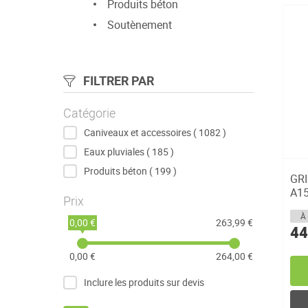
Produits béton
Soutènement
FILTRER PAR
Catégorie
articles
Caniveaux et accessoires
1082
articles
Eaux pluviales
185
articles
Produits béton
199
GRI
A15
Prix
À 
0,00 €
263,99 €
44
0,00 €
264,00 €
Inclure les produits sur devis