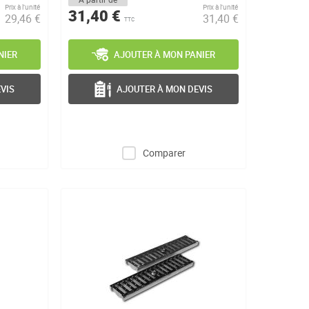
Prix à l’unité
Prix à l’unité
31,40 €
29,46 €
31,40 €
TTC
NIER
AJOUTER À MON PANIER
VIS
AJOUTER À MON DEVIS
Comparer