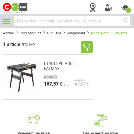
Chercher
Accueil
Nos produits
Outillage
Rangement
Boite à outil - Servante
1
article
trouvé
ETABLI PLIABLE
FATMAX
À partir de
Prix à l’unité
167,57 €
167,57 €
TTC
Paiement Sécurisé
Des experts en ligne