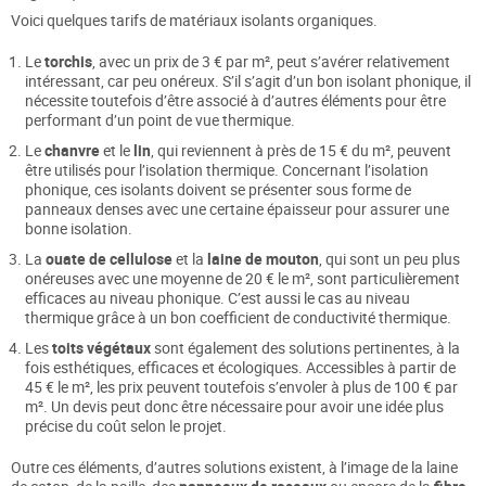
Voici quelques tarifs de matériaux isolants organiques.
Le
torchis
, avec un prix de 3 € par m², peut s’avérer relativement
intéressant, car peu onéreux. S’il s’agit d’un bon isolant phonique, il
nécessite toutefois d’être associé à d’autres éléments pour être
performant d’un point de vue thermique.
Le
chanvre
et le
lin
, qui reviennent à près de 15 € du m², peuvent
être utilisés pour l’isolation thermique. Concernant l’isolation
phonique, ces isolants doivent se présenter sous forme de
panneaux denses avec une certaine épaisseur pour assurer une
bonne isolation.
La
ouate de cellulose
et la
laine de mouton
, qui sont un peu plus
onéreuses avec une moyenne de 20 € le m², sont particulièrement
efficaces au niveau phonique. C’est aussi le cas au niveau
thermique grâce à un bon coefficient de conductivité thermique.
Les
toits végétaux
sont également des solutions pertinentes, à la
fois esthétiques, efficaces et écologiques. Accessibles à partir de
45 € le m², les prix peuvent toutefois s’envoler à plus de 100 € par
m². Un devis peut donc être nécessaire pour avoir une idée plus
précise du coût selon le projet.
Outre ces éléments, d’autres solutions existent, à l’image de la laine