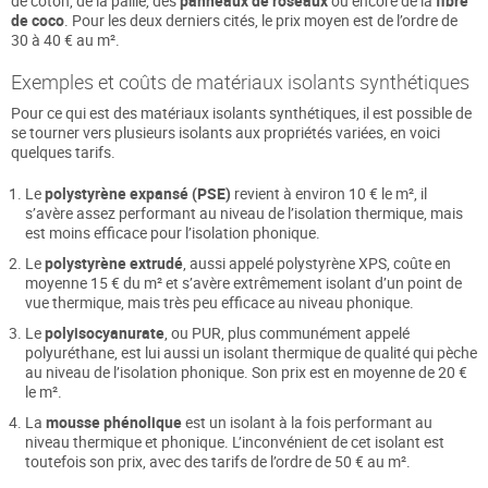
de coton, de la paille, des
panneaux de roseaux
ou encore de la
fibre
de coco
. Pour les deux derniers cités, le prix moyen est de l’ordre de
30 à 40 € au m².
Exemples et coûts de matériaux isolants synthétiques
Pour ce qui est des matériaux isolants synthétiques, il est possible de
se tourner vers plusieurs isolants aux propriétés variées, en voici
quelques tarifs.
Le
polystyrène expansé (PSE)
revient à environ 10 € le m², il
s’avère assez performant au niveau de l’isolation thermique, mais
est moins efficace pour l’isolation phonique.
Le
polystyrène extrudé
, aussi appelé polystyrène XPS, coûte en
moyenne 15 € du m² et s’avère extrêmement isolant d’un point de
vue thermique, mais très peu efficace au niveau phonique.
Le
polyisocyanurate
, ou PUR, plus communément appelé
polyuréthane, est lui aussi un isolant thermique de qualité qui pèche
au niveau de l’isolation phonique. Son prix est en moyenne de 20 €
le m².
La
mousse phénolique
est un isolant à la fois performant au
niveau thermique et phonique. L’inconvénient de cet isolant est
toutefois son prix, avec des tarifs de l’ordre de 50 € au m².