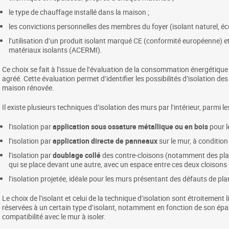
le type de chauffage installé dans la maison ;
les convictions personnelles des membres du foyer (isolant naturel, éco
l’utilisation d’un produit isolant marqué CE (conformité européenne) et c
matériaux isolants (ACERMI).
Ce choix se fait à l’issue de l’évaluation de la consommation énergétiqu
agréé. Cette évaluation permet d’identifier les possibilités d’isolation d
maison rénovée.
Il existe plusieurs techniques d’isolation des murs par l’intérieur, parmi le
l’isolation par
application sous ossature métallique ou en bois
pour l
l’isolation par
application directe de panneaux
sur le mur, à conditio
l’isolation par
doublage collé
des contre-cloisons (notamment des plaqu
qui se place devant une autre, avec un espace entre ces deux cloisons po
l’isolation projetée, idéale pour les murs présentant des défauts de pla
Le choix de l’isolant et celui de la technique d’isolation sont étroitemen
réservées à un certain type d’isolant, notamment en fonction de son épa
compatibilité avec le mur à isoler.