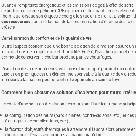
Quant à l’empreinte énergétique et les émissions de gaz à effet de serre li
de performance énergétique (DPE) qui permet de quantifier ces élémen
thermique lorsque son étiquette énergie le situe entre F et G. L’isolation
des ressources
par la réduction de la consommation d’énergie des foyers 
présent.
L’amélioration du confort et de la qualité de vie
Outre l’aspect économique, une bonne isolation de la maison assure un
les variations de température et l’humidité. En été, l’isolation permet de mai
permet de conserver la chaleur produite par les chauffages.
L’isolation des murs intérieurs avec un isolant adapté garantit un confo
L’isolation phonique est un élément indispensable à la qualité de vie, réd
intérieurs à la maison pour une intimité optimale au sein du foyer.
Comment bien choisir sa solution d’isolation pour murs intérie
Le choix d’une solution d’isolation des murs par l’intérieur repose princi
la configuration des murs (parois planes, contre-cloisons, etc.) et de
électriques, de canalisations, etc.) ;
la fixation d’objectifs thermiques à atteindre, il faudra alors prendre 
thermique et l’épaisseur propres à chaque matériau ;