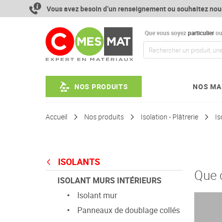
Aller
Vous avez besoin d’un renseignement ou souhaitez nou
au
contenu
Que vous soyez
particulier
o
NOS PRODUITS
NOS MA
Accueil
Nos produits
Isolation - Plâtrerie
Is
ISOLANTS
Que 
ISOLANT MURS INTÉRIEURS
Isolant mur
Panneaux de doublage collés