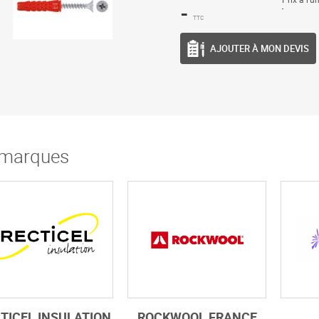
-
-
TTC
AJOUTER À MON DEVIS
marques
TICEL INSULATION
ROCKWOOL FRANCE