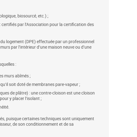
logique, biosourcé, etc.) ;
ertifiés par l’Association pour la certification des
e du logement (DPE) effectuée par un professionnel
es murs par l’intérieur d’une maison neuve ou d’une
squelles :
es murs abîmés ;
n qu’il soit doté de membranes pare-vapeur ;
es de plâtre) : une contre-cloison est une cloison
ur y placer l’isolant ;
néité.
t liés, puisque certaines techniques sont uniquement
isseur, de son conditionnement et de sa