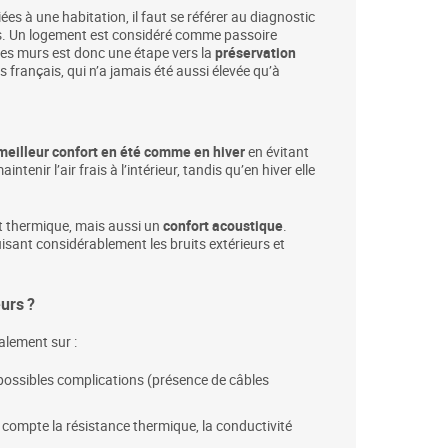
ées à une habitation, il faut se référer au diagnostic
ts. Un logement est considéré comme passoire
 des murs est donc une étape vers la
préservation
français, qui n’a jamais été aussi élevée qu’à
meilleur confort en été comme en hiver
en évitant
ntenir l’air frais à l’intérieur, tandis qu’en hiver elle
rt thermique, mais aussi un
confort acoustique
.
uisant considérablement les bruits extérieurs et
urs ?
palement sur :
s possibles complications (présence de câbles
en compte la résistance thermique, la conductivité