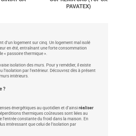
PAVATEX)
lent d’un logement sur cinq. Un logement mal isolé
aleur en été, entraînant une forte consommation
de « passoire thermique ».
ise isolation des murs. Pour y remédier, il existe
u l’isolation par l’extérieur. Découvrez dès à présent
 murs intérieurs.
e ?
épenses énergétiques au quotidien et d’ainsi
réaliser
 déperditions thermiques coûteuses sont liées au
e l’entrée constante du froid dans la maison. En
us intéressant que celui de l’isolation par