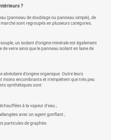
ntérieurs ?
nneau (panneau de doublage ou panneau simple), de
le marché sont regroupés en plusieurs catégories.
 et souple, un isolant d’origine minérale est également
 de verre ainsi que le panneau isolant en laine de
 alvéolaire d’origine organique. Outre leurs
 sont moins encombrants et n’empiètent que très peu
ants synthétiques sont :
réchauffées à la vapeur d’eau ;
 mélangées avec un agent gonflant ;
es particules de graphite.