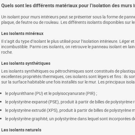
Quels sont les différents matériaux pour l’isolation des murs i
Un isolant pour murs intérieurs peut se présenter sous la forme de pa
plaque, de feutre ou de rouleau. Les différents isolants disponibles sur 
Les isolants minéraux
Il s’agit du type d’isolant le plus utilisé pour l’isolation intérieure. Léger
incombustible. Parmi ces isolants, on retrouve le panneau isolant en laine
roche.
Les isolants synthétiques
Les isolants synthétiques ou pétrochimiques sont constitués de plastique
excellentes propriétés thermiques, ces isolants sont légers et fins : ils
sur la surface habitable une fois installés sur le mur. Les principaux isol
le polyuréthane (PU) et le polyisocyanurate (PIR) ;
le polystyrène expansé (PSE), produit à partir de billes de polystyrène 
le polystyrène extrudé (XPS), produit à partir de billes de polystyrène
le polystyrène graphité, un polystyrène dans lequel sont incorporées d
Les isolants naturels