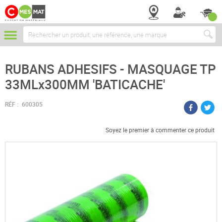
Chercher
RUBANS ADHESIFS - MASQUAGE TP
33MLx300MM 'BATICACHE'
RÉF :
600305
Soyez le premier à commenter ce produit
Passer
à
la
fin
de
la
galerie
d’images