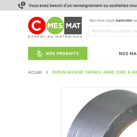
Aller
Vous avez besoin d’un renseignement ou souhaitez nou
au
contenu
Que vous soyez
particulier
o
NOS PRODUITS
NOS MA
Accueil
RUBAN ADHESIF ORANGE ARME 25ML X 4
Passer
à
la
fin
de
la
galerie
d’images