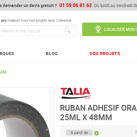
01 59 06 81 63
s demander un devis gratuit ?
Du lundi au vendredi 
u
pro
réalisez tous vos projets avec Cmesmat
LOCALISER MON 
Chercher
RQUES
BLOG
VOS PROJETS
8MM
RUBAN ADHESIF OR
25ML X 48MM
P
À partir de