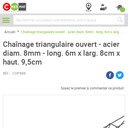
Chercher
Accueil
Chaînage triangulaire ouvert - acier diam. 8mm - long. 6m x larg. 8cm x haut. 9,5cm
Chaînage triangulaire ouvert - acier
diam. 8mm - long. 6m x larg. 8cm x
haut. 9,5cm
RÉF :
CHP888
Soyez le premier à commenter ce produit
Passer
à
la
fin
de
la
galerie
d’images