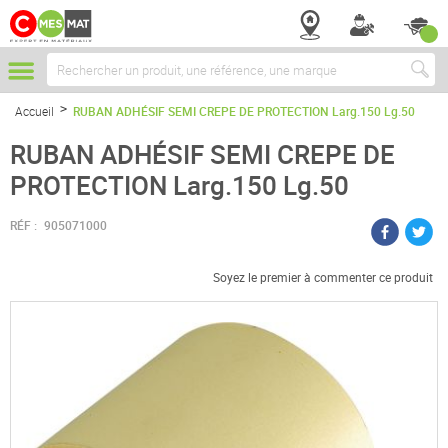
Chercher
Accueil
RUBAN ADHÉSIF SEMI CREPE DE PROTECTION Larg.150 Lg.50
RUBAN ADHÉSIF SEMI CREPE DE
PROTECTION Larg.150 Lg.50
RÉF :
905071000
Soyez le premier à commenter ce produit
Passer
à
la
fin
de
la
galerie
d’images