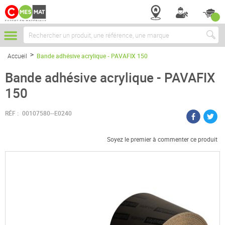
Chercher
Accueil
Bande adhésive acrylique - PAVAFIX 150
Bande adhésive acrylique - PAVAFIX
150
RÉF :
00107580--E0240
Soyez le premier à commenter ce produit
Passer
à
la
fin
de
la
galerie
d’images