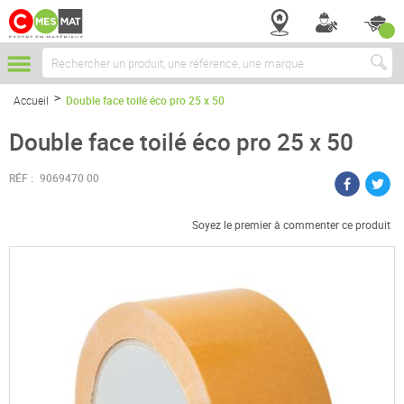
Chercher
Accueil
Double face toilé éco pro 25 x 50
Double face toilé éco pro 25 x 50
RÉF :
9069470 00
Soyez le premier à commenter ce produit
Passer
à
la
fin
de
la
galerie
d’images