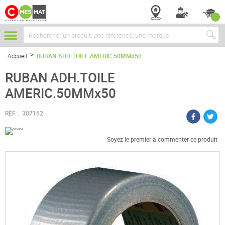
Chercher
Accueil
RUBAN ADH.TOILE AMERIC.50MMx50
RUBAN ADH.TOILE
AMERIC.50MMx50
RÉF :
307162
Soyez le premier à commenter ce produit
Passer
à
la
fin
de
la
galerie
d’images