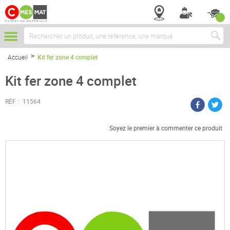
Chercher
Accueil
Kit fer zone 4 complet
Kit fer zone 4 complet
RÉF :
11564
Soyez le premier à commenter ce produit
Passer
à
la
fin
de
la
galerie
d’images