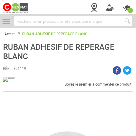
Chercher
Accueil
RUBAN ADHESIF DE REPERAGE BLANC
RUBAN ADHESIF DE REPERAGE
BLANC
RÉF :
801119
Soyez le premier à commenter ce produit
Passer
à
la
fin
de
la
galerie
d’images