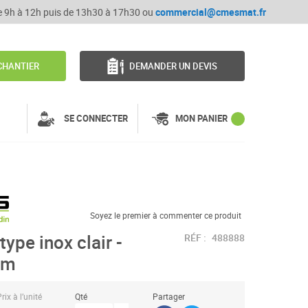
de 9h à 12h puis de 13h30 à 17h30 ou
commercial@cmesmat.fr
CHANTIER
DEMANDER UN DEVIS
SE CONNECTER
MON PANIER
Soyez le premier à commenter ce produit
ype inox clair -
RÉF :
488888
1m
rix à l’unité
Qté
Partager