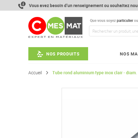
Aller
Vous avez besoin d’un renseignement ou souhaitez nou
au
contenu
Que vous soyez
particulier
o
NOS PRODUITS
NOS MA
Accueil
Tube rond aluminium type inox clair - diam
Passer
à
la
fin
de
la
galerie
d’images