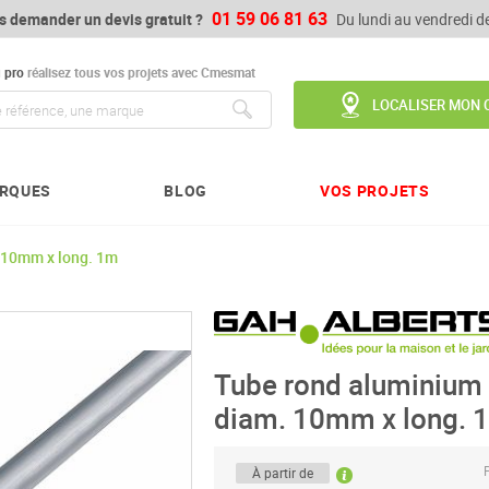
01 59 06 81 63
s demander un devis gratuit ?
Du lundi au vendredi 
u
pro
réalisez tous vos projets avec Cmesmat
LOCALISER MON 
Chercher
RQUES
BLOG
VOS PROJETS
. 10mm x long. 1m
Tube rond aluminium t
diam. 10mm x long. 
P
À partir de