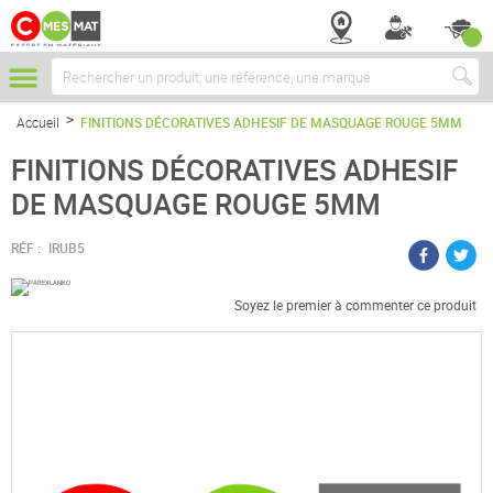
Chercher
Accueil
FINITIONS DÉCORATIVES ADHESIF DE MASQUAGE ROUGE 5MM
FINITIONS DÉCORATIVES ADHESIF
DE MASQUAGE ROUGE 5MM
RÉF :
IRUB5
Soyez le premier à commenter ce produit
Passer
à
la
fin
de
la
galerie
d’images