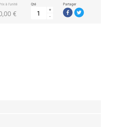
rix à l’unité
Qté
Partager
+
0,00 €
-