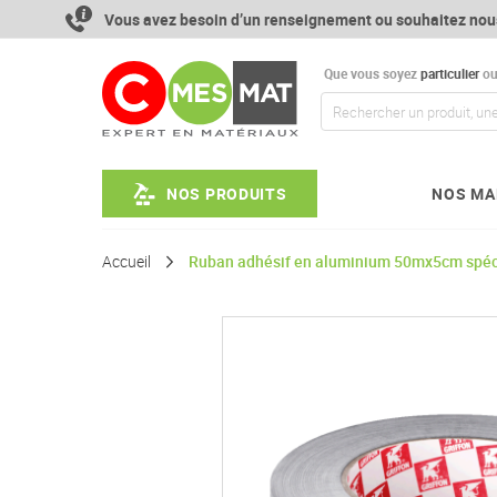
Aller
Vous avez besoin d’un renseignement ou souhaitez nou
au
contenu
Que vous soyez
particulier
o
NOS PRODUITS
NOS MA
Accueil
Ruban adhésif en aluminium 50mx5cm spéci
Passer
à
la
fin
de
la
galerie
d’images