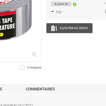
P
À partir de
-
TTC
AJOUTER AU DEVIS
Comparer
S
COMMENTAIRES
e température (150°C)