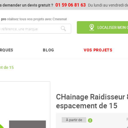
01 59 06 81 63
s demander un devis gratuit ?
Du lundi au vendredi 
u
pro
réalisez tous vos projets avec Cmesmat
LOCALISER MON 
Chercher
RQUES
BLOG
VOS PROJETS
t de 15
CHainage Raidisseur
espacement de 15
P
À partir de