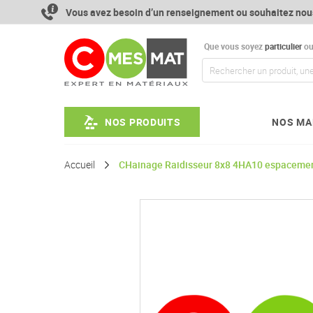
Aller
Vous avez besoin d’un renseignement ou souhaitez nou
au
contenu
Que vous soyez
particulier
o
NOS PRODUITS
NOS MA
Accueil
CHainage Raidisseur 8x8 4HA10 espacemen
Passer
à
la
fin
de
la
galerie
d’images