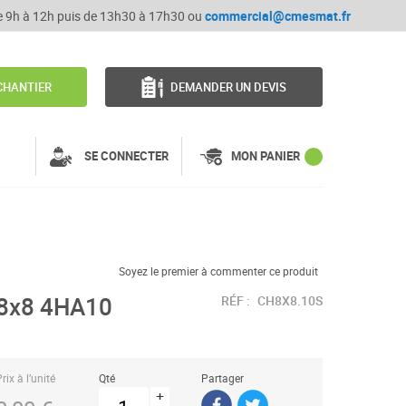
de 9h à 12h puis de 13h30 à 17h30 ou
commercial@cmesmat.fr
CHANTIER
DEMANDER UN DEVIS
SE CONNECTER
MON PANIER
Soyez le premier à commenter ce produit
 8x8 4HA10
RÉF :
CH8X8.10S
rix à l’unité
Qté
Partager
+