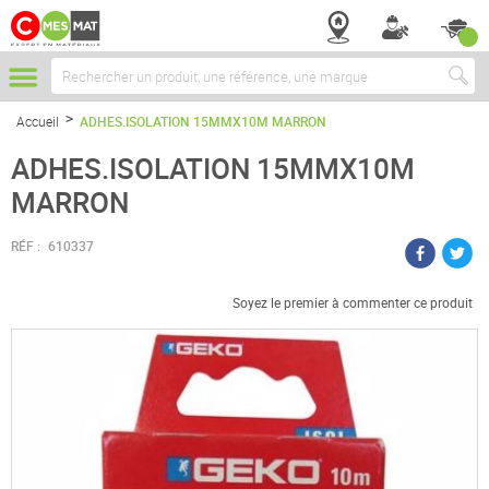
Chercher
Accueil
ADHES.ISOLATION 15MMX10M MARRON
ADHES.ISOLATION 15MMX10M
MARRON
RÉF :
610337
Soyez le premier à commenter ce produit
Passer
à
la
fin
de
la
galerie
d’images