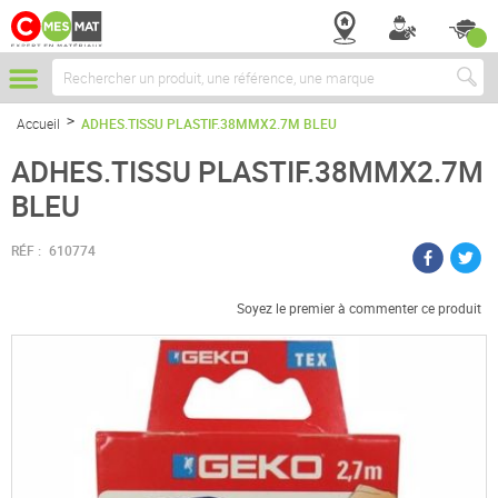
Chercher
Accueil
ADHES.TISSU PLASTIF.38MMX2.7M BLEU
ADHES.TISSU PLASTIF.38MMX2.7M
BLEU
RÉF :
610774
Soyez le premier à commenter ce produit
Passer
à
la
fin
de
la
galerie
d’images