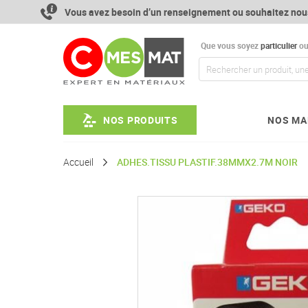
Aller
Vous avez besoin d’un renseignement ou souhaitez nou
au
contenu
Que vous soyez
particulier
o
NOS PRODUITS
NOS MA
Accueil
ADHES.TISSU PLASTIF.38MMX2.7M NOIR
Passer
à
la
fin
de
la
galerie
d’images