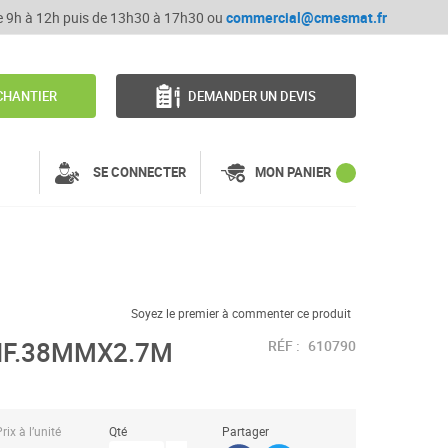
de 9h à 12h puis de 13h30 à 17h30 ou
commercial@cmesmat.fr
CHANTIER
DEMANDER UN DEVIS
SE CONNECTER
MON PANIER
Soyez le premier à commenter ce produit
IF.38MMX2.7M
RÉF :
610790
rix à l’unité
Qté
Partager