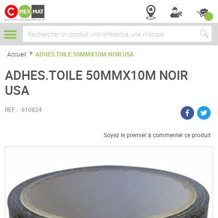
Chercher
Accueil
ADHES.TOILE 50MMX10M NOIR USA
ADHES.TOILE 50MMX10M NOIR
USA
RÉF :
610824
Soyez le premier à commenter ce produit
Passer
à
la
fin
de
la
galerie
d’images