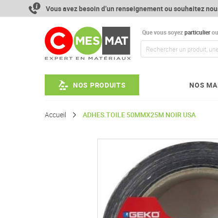
Aller
Vous avez besoin d’un renseignement ou souhaitez nou
au
contenu
Que vous soyez
particulier
o
NOS PRODUITS
NOS MA
Accueil
ADHES.TOILE 50MMX25M NOIR USA
Passer
à
la
fin
de
la
galerie
d’images