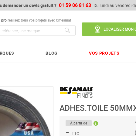
01 59 06 81 63
s demander un devis gratuit ?
Du lundi au vendredi 
u
pro
réalisez tous vos projets avec Cmesmat
LOCALISER MON 
Chercher
RQUES
BLOG
VOS PROJETS
ADHES.TOILE 50MM
P
À partir de
-
TTC