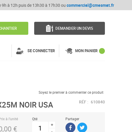
de 9h à 12h puis de 13h30 à 17h30 ou
commercial@cmesmat.fr
CHANTIER
DEMANDER UN DEVIS
SE CONNECTER
MON PANIER
Soyez le premier à commenter ce produit
RÉF :
610840
X25M NOIR USA
rix à l’unité
Qté
Partager
+
0,00 €
-