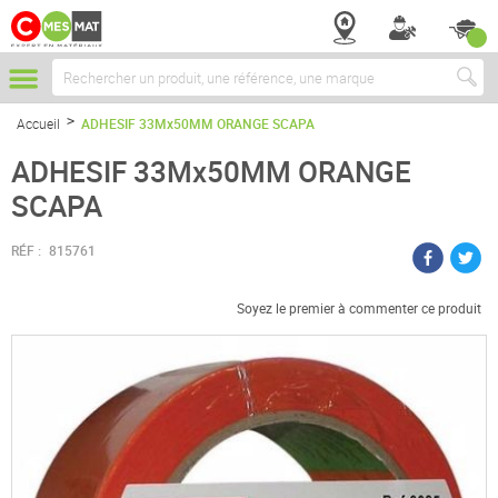
Chercher
Accueil
ADHESIF 33Mx50MM ORANGE SCAPA
ADHESIF 33Mx50MM ORANGE
SCAPA
RÉF :
815761
Soyez le premier à commenter ce produit
Passer
à
la
fin
de
la
galerie
d’images