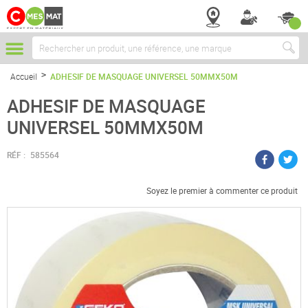
Chercher
Accueil
ADHESIF DE MASQUAGE UNIVERSEL 50MMX50M
ADHESIF DE MASQUAGE
UNIVERSEL 50MMX50M
RÉF :
585564
Soyez le premier à commenter ce produit
Passer
à
la
fin
de
la
galerie
d’images