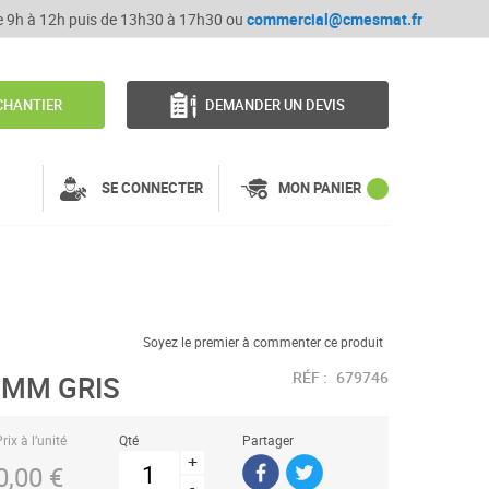
de 9h à 12h puis de 13h30 à 17h30 ou
commercial@cmesmat.fr
CHANTIER
DEMANDER UN DEVIS
SE CONNECTER
MON PANIER
Soyez le premier à commenter ce produit
RÉF :
679746
8MM GRIS
rix à l’unité
Qté
Partager
+
0,00 €
-