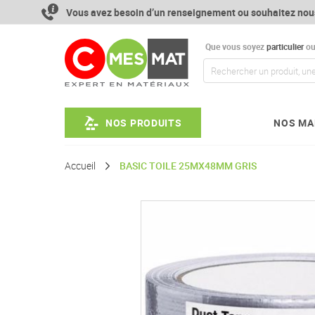
Aller
Vous avez besoin d’un renseignement ou souhaitez nou
au
contenu
Que vous soyez
particulier
o
NOS PRODUITS
NOS MA
Accueil
BASIC TOILE 25MX48MM GRIS
Passer
à
la
fin
de
la
galerie
d’images