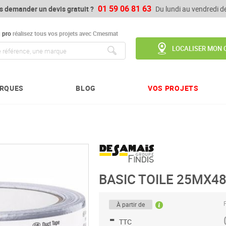
01 59 06 81 63
s demander un devis gratuit ?
Du lundi au vendredi 
u
pro
réalisez tous vos projets avec Cmesmat
LOCALISER MON 
Chercher
RQUES
BLOG
VOS PROJETS
BASIC TOILE 25MX4
P
À partir de
-
TTC