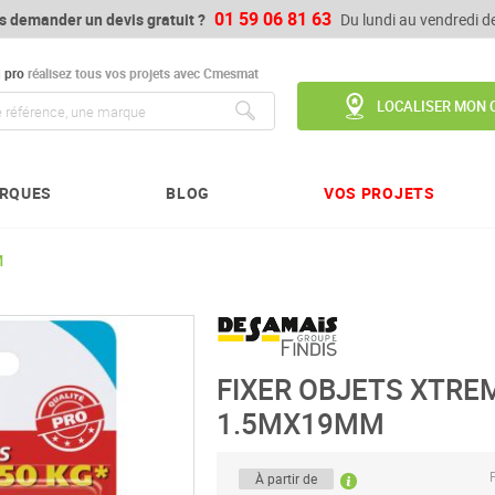
01 59 06 81 63
s demander un devis gratuit ?
Du lundi au vendredi 
u
pro
réalisez tous vos projets avec Cmesmat
LOCALISER MON 
Chercher
RQUES
BLOG
VOS PROJETS
M
FIXER OBJETS XTRE
1.5MX19MM
P
À partir de