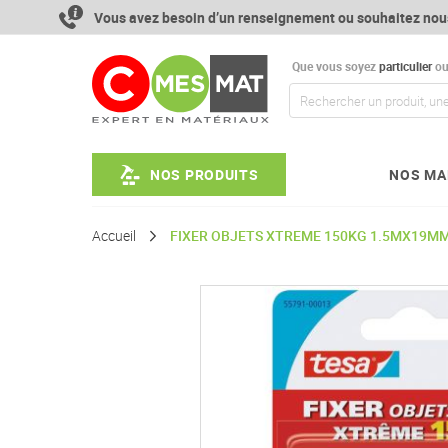
Aller
Vous avez besoin d’un renseignement ou souhaitez nou
au
contenu
Que vous soyez
particulier
o
NOS PRODUITS
NOS MA
Accueil
FIXER OBJETS XTREME 150KG 1.5MX19M
Passer
à
la
fin
de
la
galerie
d’images