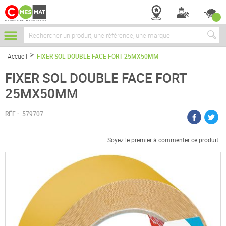
Chercher
Accueil
FIXER SOL DOUBLE FACE FORT 25MX50MM
FIXER SOL DOUBLE FACE FORT
25MX50MM
RÉF :
579707
Soyez le premier à commenter ce produit
Passer
à
la
fin
de
la
galerie
d’images