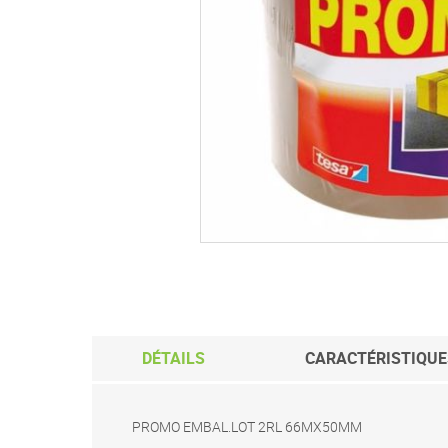
Passer
au
début
de
la
Galerie
d’images
DÉTAILS
CARACTÉRISTIQUE
PROMO EMBAL.LOT 2RL 66MX50MM