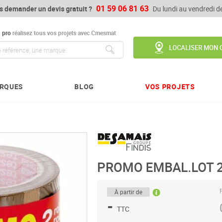
01 59 06 81 63
s demander un devis gratuit ?
Du lundi au vendredi 
u
pro
réalisez tous vos projets avec Cmesmat
LOCALISER MON 
Chercher
RQUES
BLOG
VOS PROJETS
PROMO EMBAL.LOT 
P
À partir de
-
TTC