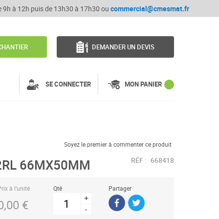
de 9h à 12h puis de 13h30 à 17h30 ou
commercial@cmesmat.fr
CHANTIER
DEMANDER UN DEVIS
SE CONNECTER
MON PANIER
Soyez le premier à commenter ce produit
RÉF :
668418
2RL 66MX50MM
rix à l’unité
Qté
Partager
+
0,00 €
-