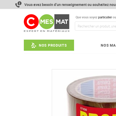
Aller
Vous avez besoin d’un renseignement ou souhaitez nou
au
contenu
Que vous soyez
particulier
o
NOS PRODUITS
NOS MA
Passer
à
la
fin
de
la
galerie
d’images