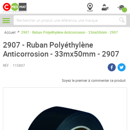
Chercher
Accueil
2907 - Ruban Polyéthylène Anticorrosion - 33mx50mm - 2907
2907 - Ruban Polyéthylène
Anticorrosion - 33mx50mm - 2907
RÉF :
115807
Soyez le premier à commenter ce produit
Passer
à
la
fin
de
la
galerie
d’images