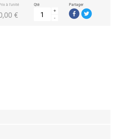
rix à l’unité
Qté
Partager
+
0,00 €
-