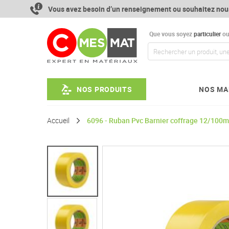
Aller
Vous avez besoin d’un renseignement ou souhaitez nou
au
contenu
Que vous soyez
particulier
o
NOS PRODUITS
NOS MA
Accueil
6096 - Ruban Pvc Barnier coffrage 12/100
Passer
à
la
fin
de
la
galerie
d’images