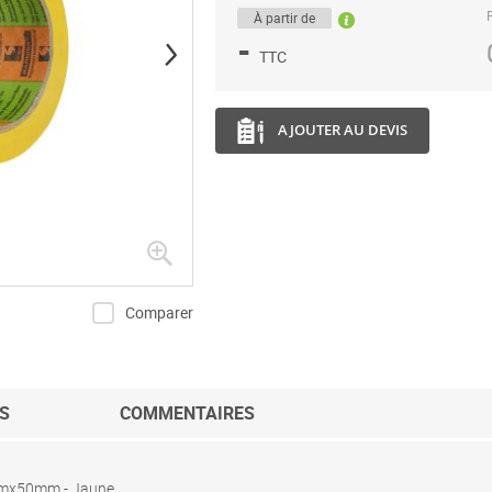
P
À partir de
-
TTC
AJOUTER AU DEVIS
Comparer
S
COMMENTAIRES
33mx50mm - Jaune