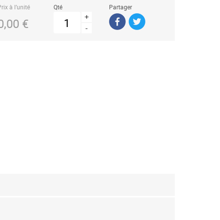
rix à l’unité
Qté
Partager
+
0,00 €
-