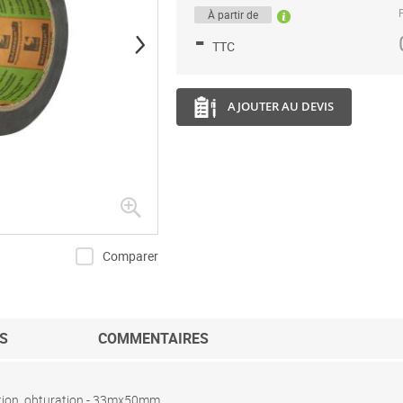
P
À partir de
-
TTC
AJOUTER AU DEVIS
Comparer
S
COMMENTAIRES
tion, obturation - 33mx50mm