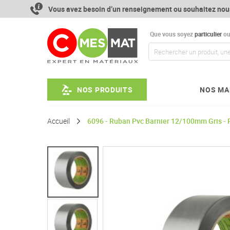
Aller
Vous avez besoin d’un renseignement ou souhaitez nou
au
contenu
Que vous soyez
particulier
o
NOS PRODUITS
NOS MA
Accueil
6096 - Ruban Pvc Barnier 12/100mm Gris - 
Passer
à
la
fin
de
la
galerie
d’images