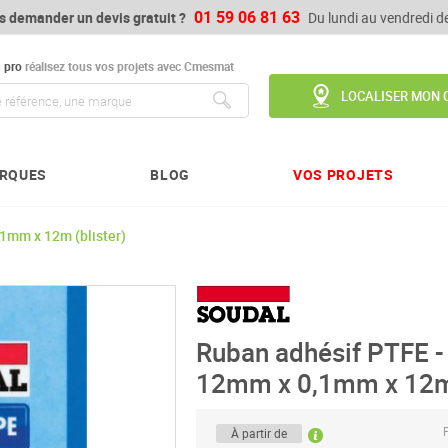
01 59 06 81 63
s demander un devis gratuit ?
Du lundi au vendredi 
u
pro
réalisez tous vos projets avec Cmesmat
LOCALISER MON 
Chercher
RQUES
BLOG
VOS PROJETS
1mm x 12m (blister)
Ruban adhésif PTFE 
12mm x 0,1mm x 12m 
P
À partir de