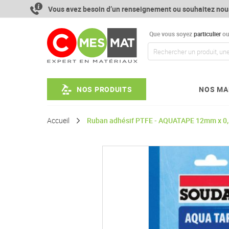
Aller
Vous avez besoin d’un renseignement ou souhaitez nou
au
contenu
Que vous soyez
particulier
o
NOS PRODUITS
NOS MA
Accueil
Ruban adhésif PTFE - AQUATAPE 12mm x 0,
Passer
à
la
fin
de
la
galerie
d’images