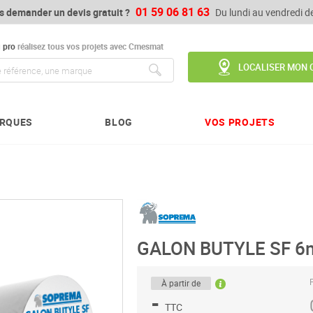
01 59 06 81 63
s demander un devis gratuit ?
Du lundi au vendredi 
u
pro
réalisez tous vos projets avec Cmesmat
LOCALISER MON 
Chercher
RQUES
BLOG
VOS PROJETS
GALON BUTYLE SF 
P
À partir de
-
TTC