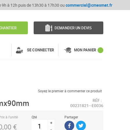
de 9h à 12h puis de 13h30 à 17h30 ou
commercial@cmesmat.fr
CHANTIER
DEMANDER UN DEVIS
SE CONNECTER
MON PANIER
Soyez le premier à commenter ce produit
RÉF :
6mx90mm
00231821--E0036
rix à l’unité
Qté
Partager
+
0,00 €
-