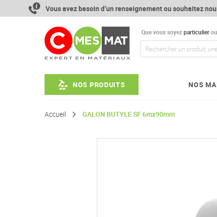
Aller
Vous avez besoin d’un renseignement ou souhaitez nou
au
contenu
Que vous soyez
particulier
o
NOS PRODUITS
NOS MA
Accueil
GALON BUTYLE SF 6mx90mm
Passer
à
la
fin
de
la
galerie
d’images