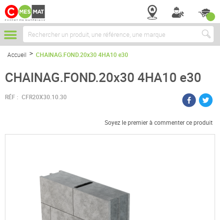
Chercher
Accueil
CHAINAG.FOND.20x30 4HA10 e30
CHAINAG.FOND.20x30 4HA10 e30
RÉF :
CFR20X30.10.30
Soyez le premier à commenter ce produit
Passer
à
la
fin
de
la
galerie
d’images