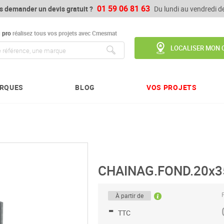
01 59 06 81 63
s demander un devis gratuit ?
Du lundi au vendredi 
u
pro
réalisez tous vos projets avec Cmesmat
LOCALISER MON 
Chercher
RQUES
BLOG
VOS PROJETS
CHAINAG.FOND.20x3
P
À partir de
-
TTC