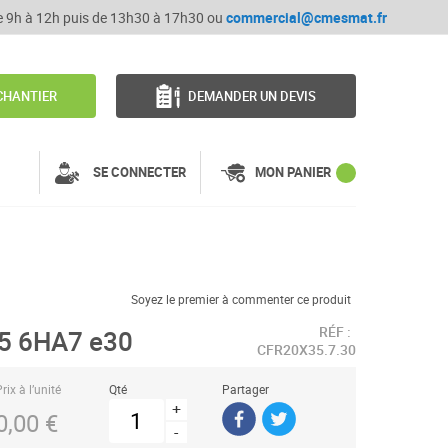
de 9h à 12h puis de 13h30 à 17h30 ou
commercial@cmesmat.fr
CHANTIER
DEMANDER UN DEVIS
SE CONNECTER
MON PANIER
Soyez le premier à commenter ce produit
RÉF :
5 6HA7 e30
CFR20X35.7.30
rix à l’unité
Qté
Partager
+
0,00 €
-