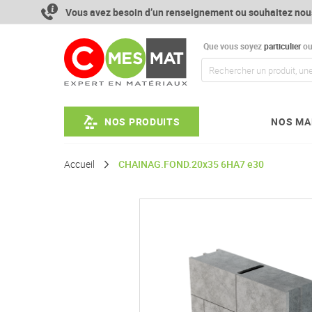
Aller
Vous avez besoin d’un renseignement ou souhaitez nou
au
contenu
Que vous soyez
particulier
o
NOS PRODUITS
NOS MA
Accueil
CHAINAG.FOND.20x35 6HA7 e30
Passer
à
la
fin
de
la
galerie
d’images